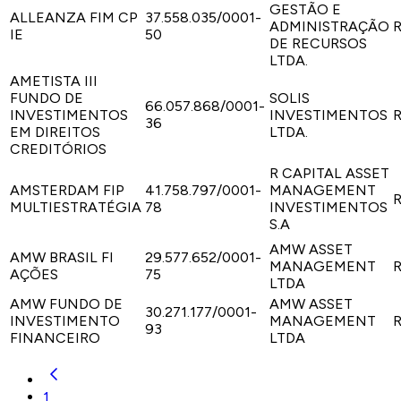
GESTÃO E
ALLEANZA FIM CP
37.558.035/0001-
ADMINISTRAÇÃO
R
IE
50
DE RECURSOS
LTDA.
AMETISTA III
FUNDO DE
SOLIS
66.057.868/0001-
INVESTIMENTOS
INVESTIMENTOS
R
36
EM DIREITOS
LTDA.
CREDITÓRIOS
R CAPITAL ASSET
AMSTERDAM FIP
41.758.797/0001-
MANAGEMENT
R
MULTIESTRATÉGIA
78
INVESTIMENTOS
S.A
AMW ASSET
AMW BRASIL FI
29.577.652/0001-
MANAGEMENT
R
AÇÕES
75
LTDA
AMW FUNDO DE
AMW ASSET
30.271.177/0001-
INVESTIMENTO
MANAGEMENT
R
93
FINANCEIRO
LTDA
1