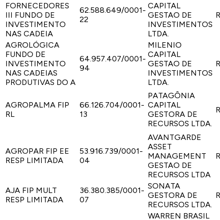
FORNECEDORES
CAPITAL
62.588.649/0001-
III FUNDO DE
GESTAO DE
R
22
INVESTIMENTO
INVESTIMENTOS
NAS CADEIA
LTDA.
AGROLÓGICA
MILENIO
FUNDO DE
CAPITAL
64.957.407/0001-
INVESTIMENTO
GESTAO DE
R
94
NAS CADEIAS
INVESTIMENTOS
PRODUTIVAS DO A
LTDA.
PATAGÔNIA
AGROPALMA FIP
66.126.704/0001-
CAPITAL
R
RL
13
GESTORA DE
RECURSOS LTDA.
AVANTGARDE
ASSET
AGROPAR FIP EE
53.916.739/0001-
MANAGEMENT
R
RESP LIMITADA
04
GESTAO DE
RECURSOS LTDA
SONATA
AJA FIP MULT
36.380.385/0001-
GESTORA DE
R
RESP LIMITADA
07
RECURSOS LTDA.
WARREN BRASIL