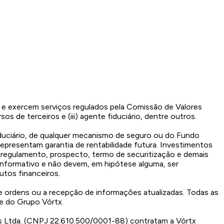
) e exercem serviços regulados pela Comissão de Valores
sos de terceiros e (iii) agente fiduciário, dentre outros.
iduciário, de qualquer mecanismo de seguro ou do Fundo
representam garantia de rentabilidade futura. Investimentos
do regulamento, prospecto, termo de securitização e demais
 informativo e não devem, em hipótese alguma, ser
tos financeiros.
de ordens ou a recepção de informações atualizadas. Todas as
de do Grupo Vórtx.
ios Ltda. (CNPJ 22.610.500/0001-88) contratam a Vórtx