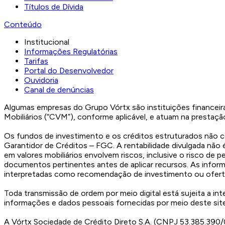
Títulos de Dívida
Conteúdo
Institucional
Informações Regulatórias
Tarifas
Portal do Desenvolvedor
Ouvidoria
Canal de denúncias
Algumas empresas do Grupo Vórtx são instituições financeira
Mobiliários (“CVM”), conforme aplicável, e atuam na prestação d
Os fundos de investimento e os créditos estruturados não c
Garantidor de Créditos – FGC. A rentabilidade divulgada não 
em valores mobiliários envolvem riscos, inclusive o risco de
documentos pertinentes antes de aplicar recursos. As inform
interpretadas como recomendação de investimento ou oferta 
Toda transmissão de ordem por meio digital está sujeita a in
informações e dados pessoais fornecidas por meio deste sit
A Vórtx Sociedade de Crédito Direto S.A. (CNPJ 53.385.390/0