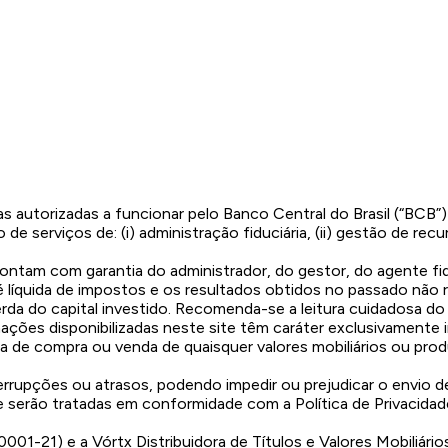
s autorizadas a funcionar pelo Banco Central do Brasil (“BCB”
e serviços de: (i) administração fiduciária, (ii) gestão de recur
ontam com garantia do administrador, do gestor, do agente f
é líquida de impostos e os resultados obtidos no passado não 
 perda do capital investido. Recomenda-se a leitura cuidadosa 
ações disponibilizadas neste site têm caráter exclusivamente
de compra ou venda de quaisquer valores mobiliários ou produ
terrupções ou atrasos, podendo impedir ou prejudicar o envio 
e serão tratadas em conformidade com a Política de Privacida
001-21) e a Vórtx Distribuidora de Títulos e Valores Mobiliár